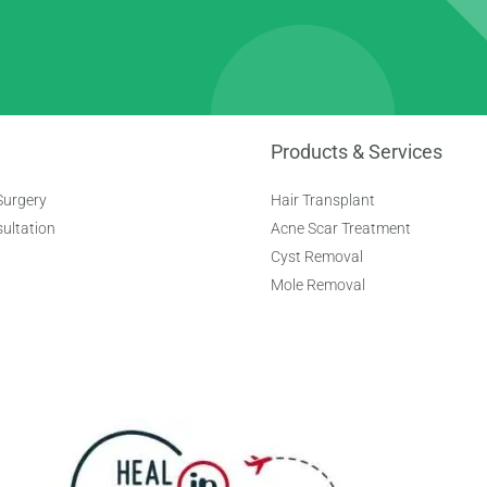
Products & Services
Surgery
Hair Transplant
ultation
Acne Scar Treatment
Cyst Removal
Mole Removal