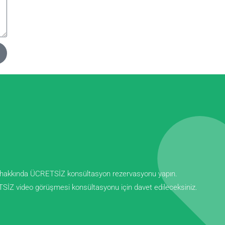
er hakkında ÜCRETSİZ konsültasyon rezervasyonu yapın.
ETSİZ video görüşmesi konsültasyonu için davet edileceksiniz.