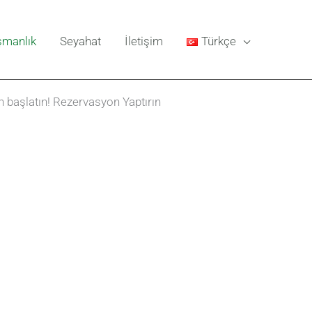
şmanlık
Seyahat
İletişim
Türkçe
n başlatın! Rezervasyon Yaptırın